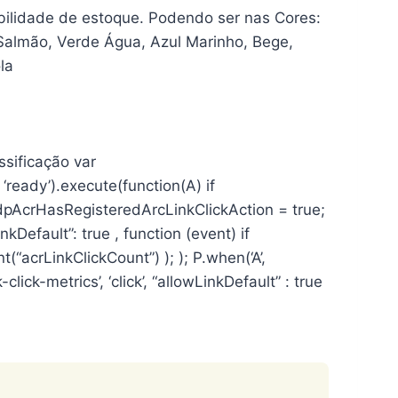
ilidade de estoque. Podendo ser nas Cores:
 Salmão, Verde Água, Azul Marinho, Bege,
la
ssificação var
‘ready’).execute(function(A) if
dpAcrHasRegisteredArcLinkClickAction = true;
inkDefault”: true , function (event) if
(“acrLinkClickCount”) ); ); P.when(‘A’,
lick-metrics’, ‘click’, “allowLinkDefault” : true