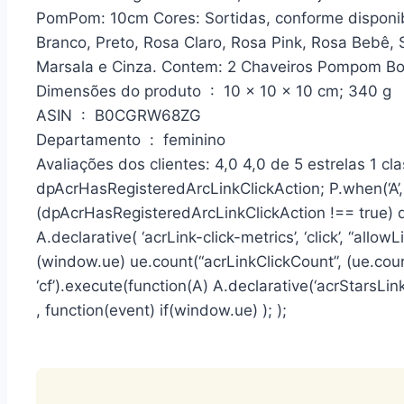
PomPom: 10cm Cores: Sortidas, conforme disponib
Branco, Preto, Rosa Claro, Rosa Pink, Rosa Bebê,
Marsala e Cinza. Contem: 2 Chaveiros Pompom Bo
Dimensões do produto ‏ : ‎ 10 x 10 x 10 cm; 340 g
ASIN ‏ : ‎ B0CGRW68ZG
Departamento ‏ : ‎ feminino
Avaliações dos clientes: 4,0 4,0 de 5 estrelas 1 cla
dpAcrHasRegisteredArcLinkClickAction; P.when(‘A’, 
(dpAcrHasRegisteredArcLinkClickAction !== true) 
A.declarative( ‘acrLink-click-metrics’, ‘click’, “allowL
(window.ue) ue.count(“acrLinkClickCount”, (ue.count
‘cf’).execute(function(A) A.declarative(‘acrStarsLink-c
, function(event) if(window.ue) ); );