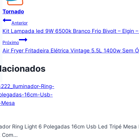
Tornado
Navegação
Anterior
Kit Lampada led 9W 6500k Branco Frio Bivolt – Elgin 
de
Próximo
Post
Air Fryer Fritadeira Elétrica Vintage 5.5L 1400w Sem 
lacionados
nador Ring Light 6 Polegadas 16cm Usb Led Tripé Mesa 
k Com…