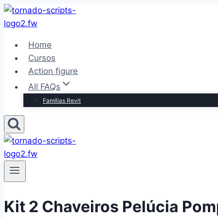
Pular
para
o
Home
Conteúdo
Cursos
Action figure
All FAQs
Famílias Revit
Kit 2 Chaveiros Pelúcia P