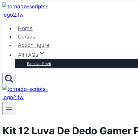
Pular
para
o
Home
Conteúdo
Cursos
Action figure
All FAQs
Famílias Revit
Kit 12 Luva De Dedo Gamer P