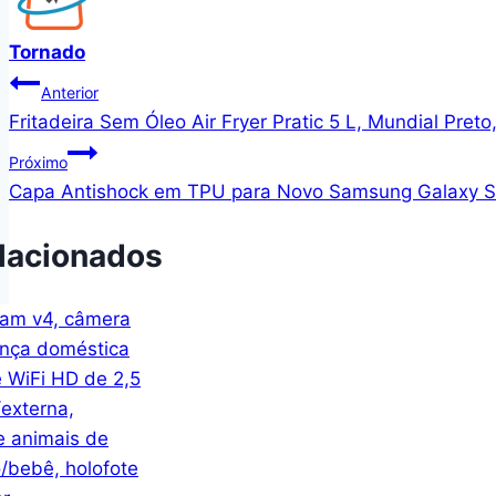
Tornado
Navegação
Anterior
Fritadeira Sem Óleo Air Fryer Pratic 5 L, Mundial Pre
de
Próximo
Post
Capa Antishock em TPU para Novo Samsung Galaxy S
lacionados