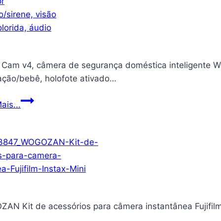
Cam v4, câmera de segurança doméstica inteligente WiF
ação/bebê, holofote ativado…
WYZE
ais...
Cam
v4,
câmera
de
segurança
doméstica
inteligente
N Kit de acessórios para câmera instantânea Fujifilm I
WiFi
HD