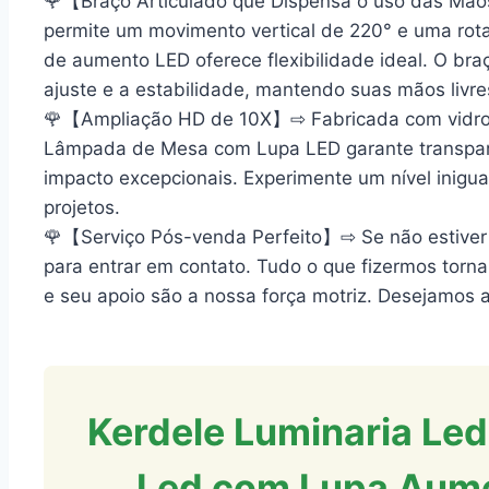
🌹【Braço Articulado que Dispensa o uso das Mã
permite um movimento vertical de 220° e uma ro
de aumento LED oferece flexibilidade ideal. O braç
ajuste e a estabilidade, mantendo suas mãos livre
🌹【Ampliação HD de 10X】⇨ Fabricada com vidro óp
Lâmpada de Mesa com Lupa LED garante transparênc
impacto excepcionais. Experimente um nível inigua
projetos.
🌹【Serviço Pós-venda Perfeito】⇨ Se não estiver s
para entrar em contato. Tudo o que fizermos tornar
e seu apoio são a nossa força motriz. Desejamos a
Kerdele Luminaria Led
Led com Lupa Aume