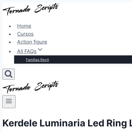
Pular
para
o
Home
Conteúdo
Cursos
Action figure
All FAQs
Famílias Revit
Kerdele Luminaria Led Ring 