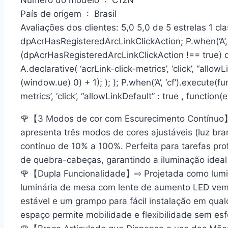
País de origem ‏ : ‎ Brasil
Avaliações dos clientes: 5,0 5,0 de 5 estrelas 1 cla
dpAcrHasRegisteredArcLinkClickAction; P.when(‘A’, 
(dpAcrHasRegisteredArcLinkClickAction !== true) 
A.declarative( ‘acrLink-click-metrics’, ‘click’, “allowL
(window.ue) 0) + 1); ); ); P.when(‘A’, ‘cf’).execute(f
metrics’, ‘click’, “allowLinkDefault” : true , function(
🌹【3 Modos de cor com Escurecimento Contínu
apresenta três modos de cores ajustáveis (luz bran
contínuo de 10% a 100%. Perfeita para tarefas prof
de quebra-cabeças, garantindo a iluminação ideal
🌹【Dupla Funcionalidade】⇨ Projetada como lumin
luminária de mesa com lente de aumento LED ve
estável e um grampo para fácil instalação em qua
espaço permite mobilidade e flexibilidade sem es