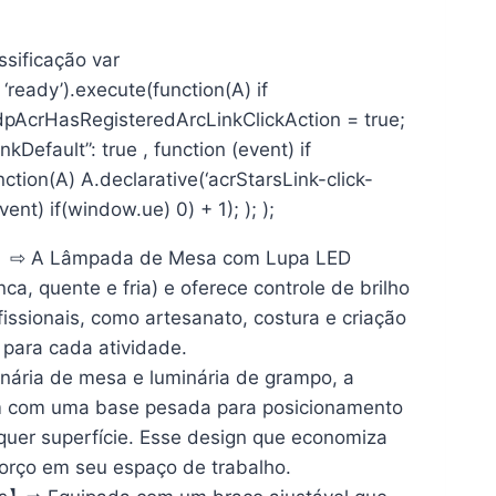
ssificação var
‘ready’).execute(function(A) if
dpAcrHasRegisteredArcLinkClickAction = true;
inkDefault”: true , function (event) if
unction(A) A.declarative(‘acrStarsLink-click-
event) if(window.ue) 0) + 1); ); );
o】⇨ A Lâmpada de Mesa com Lupa LED
ca, quente e fria) e oferece controle de brilho
issionais, como artesanato, costura e criação
 para cada atividade.
ária de mesa e luminária de grampo, a
m com uma base pesada para posicionamento
lquer superfície. Esse design que economiza
forço em seu espaço de trabalho.