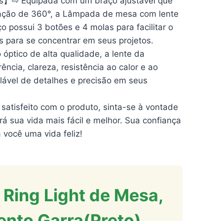
os】⇨ Equipada com um braço ajustável que
tação de 360°, a Lâmpada de mesa com lente
o possui 3 botões e 4 molas para facilitar o
s para se concentrar em seus projetos.
tico de alta qualidade, a lente da
ia, clareza, resistência ao calor e ao
lável de detalhes e precisão em seus
atisfeito com o produto, sinta-se à vontade
á sua vida mais fácil e melhor. Sua confiança
 você uma vida feliz!
 Ring Light de Mesa,
nto Garra(Preto)