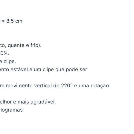
 * 8.5 cm
D
o, quente e frio).
00%.
 clipe.
nto estável e um clipe que pode ser
um movimento vertical de 220° e uma rotação
elhor e mais agradável.
1,64 quilogramas