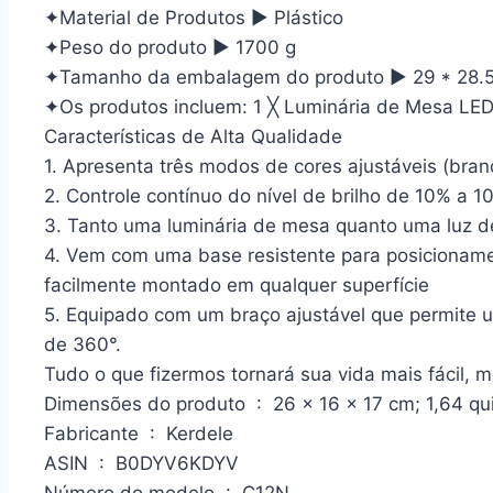
✦Material de Produtos ▶ Plástico
✦Peso do produto ▶ 1700 g
✦Tamanho da embalagem do produto ▶ 29 * 28.5
✦Os produtos incluem: 1 ╳ Luminária de Mesa LE
Características de Alta Qualidade
1. Apresenta três modos de cores ajustáveis (branc
2. Controle contínuo do nível de brilho de 10% a 1
3. Tanto uma luminária de mesa quanto uma luz de
4. Vem com uma base resistente para posicioname
facilmente montado em qualquer superfície
5. Equipado com um braço ajustável que permite 
de 360°.
Tudo o que fizermos tornará sua vida mais fácil, m
Dimensões do produto ‏ : ‎ 26 x 16 x 17 cm; 
Fabricante ‏ : ‎ Kerdele
ASIN ‏ : ‎ B0DYV6KDYV
Número do modelo ‏ : ‎ C12N