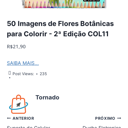
50 Imagens de Flores Botânicas
para Colorir - 2ª Edição COL11
R$21,90
SAIBA MAIS...
Post Views:
235
Tornado
Navegação
ANTERIOR
PRÓXIMO