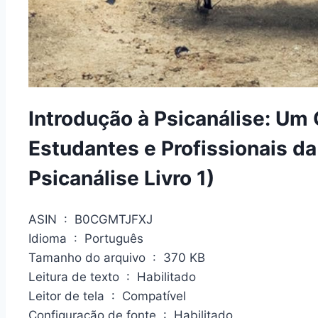
Introdução à Psicanálise: U
Estudantes e Profissionais d
Psicanálise Livro 1)
ASIN ‏ : ‎ B0CGMTJFXJ
Idioma ‏ : ‎ Português
Tamanho do arquivo ‏ : ‎ 370 KB
Leitura de texto ‏ : ‎ Habilitado
Leitor de tela ‏ : ‎ Compatível
Configuração de fonte ‏ : ‎ Habilitado