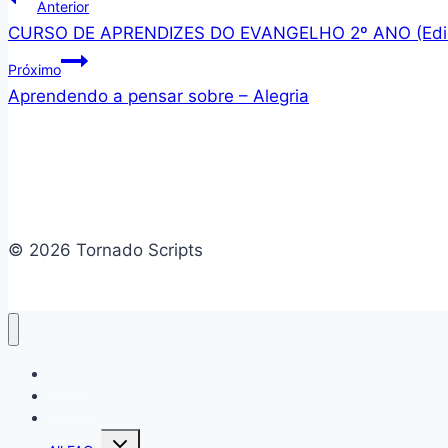
Navegação
Anterior
CURSO DE APRENDIZES DO EVANGELHO 2º ANO (Ediç
de
Próximo
Post
Aprendendo a pensar sobre – Alegria
© 2026 Tornado Scripts
Home
Cursos
Action figure
Alternar