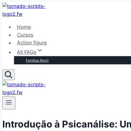
Pular
para
o
Home
Conteúdo
Cursos
Action figure
All FAQs
Famílias Revit
Introdução à Psicanálise: 