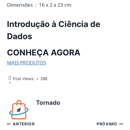
Dimensões ‏ : ‎ 16 x 2 x 23 cm
Introdução à Ciência de
Dados
CONHEÇA AGORA
MAIS PRODUTOS
Post Views:
288
Tornado
Navegação
ANTERIOR
PRÓXIMO