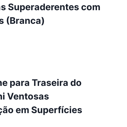
as Superaderentes com
s (Branca)
ne para Traseira do
ni Ventosas
ção em Superfícies