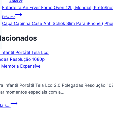
Navegação
Anterior
Fritadeira Air Fryer Forno Oven 12L, Mondial, Preto/I
de
Próximo
Post
Capa Capinha Case Anti Schok Slim Para iPhone (iPho
lacionados
a Infantil Portátil Tela Lcd 2,0 Polegadas Resolução 
rar momentos especiais com a…
Câmera
ais...
Infantil