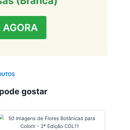
sas (Branca)
 AGORA
DUTOS
pode gostar