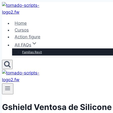
Pular
para
o
Home
Conteúdo
Cursos
Action figure
All FAQs
Famílias Revit
Gshield Ventosa de Silicone 