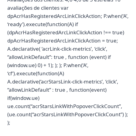
avaliações de clientes var
dpAcrHasRegisteredArcLinkClickAction; P.when(‘A’,
‘ready’).execute(function(A) if
(dpAcrHasRegisteredArcLinkClickAction !== true)
dpAcrHasRegisteredArcLinkClickAction = true;
A.declarative( ‘acrLink-click-metrics’, ‘click’,
“allowLinkDefault”: true , function (event) if
(window.ue) 0) + 1); ); ); P.when(‘A’,
‘cf’).execute(function(A)
A.declarative(‘acrStarsLink-click-metrics’, ‘click’,
“allowLinkDefault” : true , function(event)
if(window.ue)
ue.count(“acrStarsLinkWithPopoverClickCount”,
(ue.count(“acrStarsLinkWithPopoverClickCount”) );
);