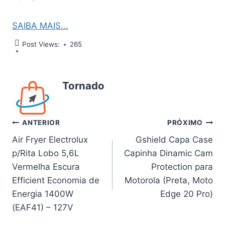
SAIBA MAIS...
Post Views:
265
Tornado
Navegação
ANTERIOR
PRÓXIMO
Air Fryer Electrolux
Gshield Capa Case
de
p/Rita Lobo 5,6L
Capinha Dinamic Cam
Post
Vermelha Escura
Protection para
Efficient Economia de
Motorola (Preta, Moto
Energia 1400W
Edge 20 Pro)
(EAF41) – 127V