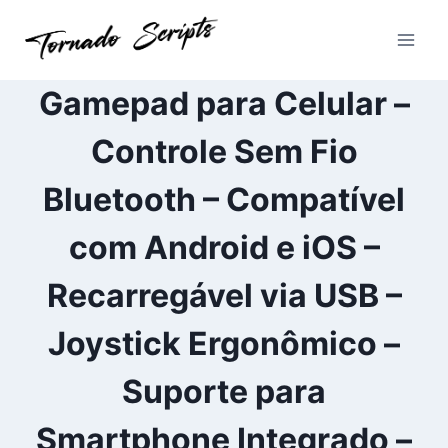
Pular
para
o
Conteúdo
Gamepad para Celular –
Controle Sem Fio
Bluetooth – Compatível
com Android e iOS –
Recarregável via USB –
Joystick Ergonômico –
Suporte para
Smartphone Integrado –