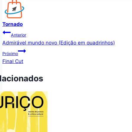
Tornado
Navegação
Anterior
Admirável mundo novo (Edição em quadrinhos)
de
Próximo
Post
Final Cut
lacionados