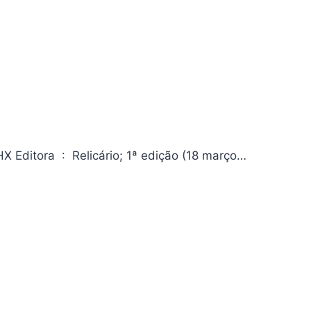
Ouriço: Revista de poesia e crítica cultural ASIN ‏ : ‎ B0CX788JHX Editora ‏ : ‎ Relicário; 1ª edição (18 março…