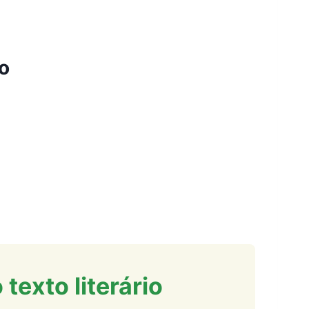
o
exto literário