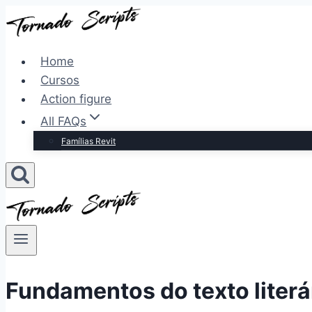
Pular
para
o
Home
Conteúdo
Cursos
Action figure
All FAQs
Famílias Revit
Fundamentos do texto literá