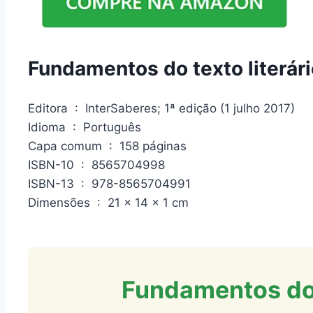
Fundamentos do texto literári
Editora ‏ : ‎ InterSaberes; 1ª edição (1 julho 2017)
Idioma ‏ : ‎ Português
Capa comum ‏ : ‎ 158 páginas
ISBN-10 ‏ : ‎ 8565704998
ISBN-13 ‏ : ‎ 978-8565704991
Dimensões ‏ : ‎ 21 x 14 x 1 cm
Fundamentos do t