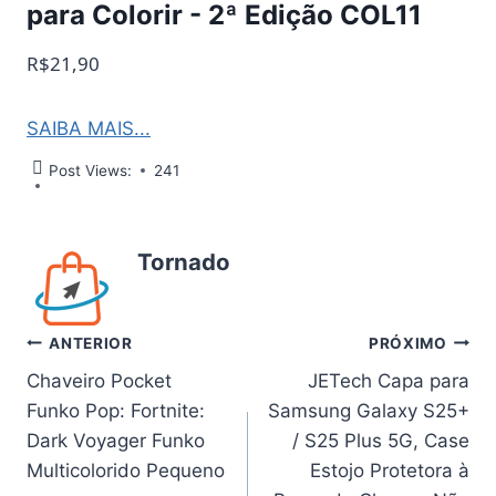
para Colorir - 2ª Edição COL11
R$21,90
SAIBA MAIS...
Post Views:
241
Tornado
Navegação
ANTERIOR
PRÓXIMO
Chaveiro Pocket
JETech Capa para
de
Funko Pop: Fortnite:
Samsung Galaxy S25+
Post
Dark Voyager Funko
/ S25 Plus 5G, Case
Multicolorido Pequeno
Estojo Protetora à