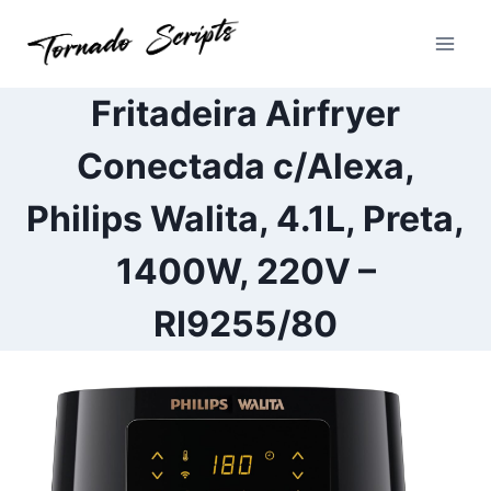
Pular
para
o
Conteúdo
Fritadeira Airfryer
Conectada c/Alexa,
Philips Walita, 4.1L, Preta,
1400W, 220V –
RI9255/80