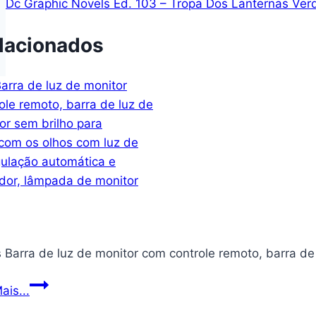
Dc Graphic Novels Ed. 103 – Tropa Dos Lanternas Ver
lacionados
s Barra de luz de monitor com controle remoto, barra d
Quntis
ais...
Barra