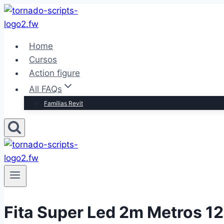
Pular
para
o
Home
Conteúdo
Cursos
Action figure
All FAQs
Famílias Revit
Fita Super Led 2m Metros 1