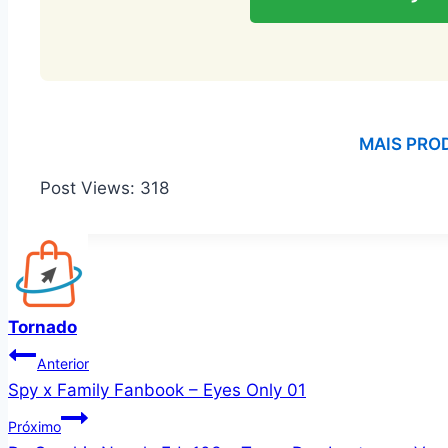
MAIS PRO
Post Views:
318
Tornado
Navegação
Anterior
Spy x Family Fanbook – Eyes Only 01
de
Próximo
Post