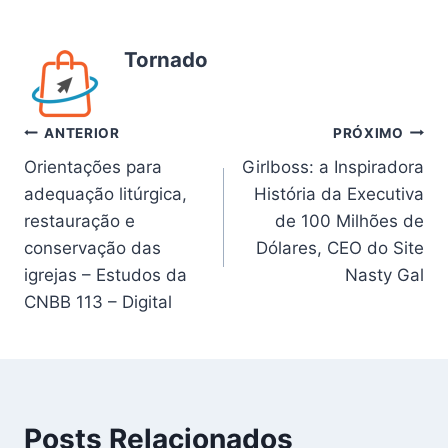
Tornado
Navegação
ANTERIOR
PRÓXIMO
Orientações para
Girlboss: a Inspiradora
de
adequação litúrgica,
História da Executiva
Post
restauração e
de 100 Milhões de
conservação das
Dólares, CEO do Site
igrejas – Estudos da
Nasty Gal
CNBB 113 – Digital
Posts Relacionados