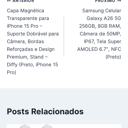
Navegação
ANTERIOR
PRÓXIMO
Capa Magnética
Samsung Celular
de
Transparente para
Galaxy A26 5G
Post
iPhone 15 Pro –
256GB, 8GB RAM,
Suporte Dobrável para
Câmera de 50MP,
Câmera, Bordas
IP67, Tela Super
Reforçadas e Design
AMOLED 6.7″, NFC
Premium, Stand –
(Preto)
Diffy (Preto, iPhone 15
Pro)
Posts Relacionados