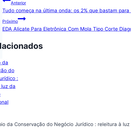
Navegação
Anterior
Tudo começa na última onda: os 2% que bastam para 
de
Próximo
Post
EDA Alicate Para Eletrônica Com Mola Tipo Corte Diag
lacionados
o da Conservação do Negócio Jurídico : releitura à luz da legalidade con