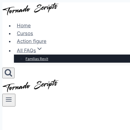
Pular
para
o
Home
Conteúdo
Cursos
Action figure
All FAQs
Famílias Revit