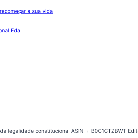
recomeçar a sua vida
onal Eda
stitucional ASIN ‏ : ‎ B0C1CTZBWT Editora ‏ :