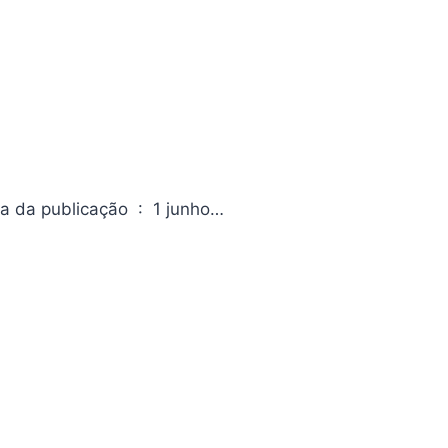
Gash Bell!! – Volume 1 Da editora Editora ‏ : ‎ Editora MPEG Data da publicação ‏ : ‎ 1 junho…