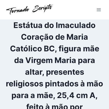
Pular
para
o
Conteúdo
Estátua do Imaculado
Coração de Maria
Católico BC, figura mãe
da Virgem Maria para
altar, presentes
religiosos pintados à mão
para a mãe, 25,4 cm A,
feito à mão por