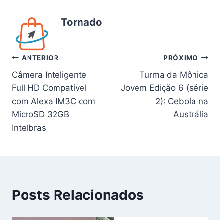
Tornado
Navegação
ANTERIOR
PRÓXIMO
Câmera Inteligente
Turma da Mônica
de
Full HD Compatível
Jovem Edição 6 (série
Post
com Alexa IM3C com
2): Cebola na
MicroSD 32GB
Austrália
Intelbras
Posts Relacionados