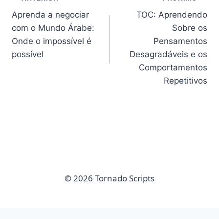
Navegação
Aprenda a negociar
TOC: Aprendendo
de
com o Mundo Árabe:
Sobre os
Post
Onde o impossível é
Pensamentos
possível
Desagradáveis e os
Comportamentos
Repetitivos
© 2026 Tornado Scripts
imunify-bot-check