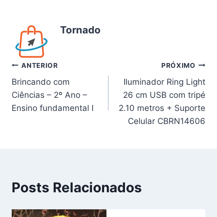
Tornado
Navegação
ANTERIOR
PRÓXIMO
Brincando com
Iluminador Ring Light
de
Ciências – 2º Ano –
26 cm USB com tripé
Post
Ensino fundamental I
2.10 metros + Suporte
Celular CBRN14606
Posts Relacionados