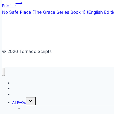
Próximo
Post
No Safe Place (The Grace Series Book 1) (English Editi
© 2026 Tornado Scripts
Home
Cursos
Action figure
Alternar
All FAQs
menu
filho
Famílias Revit