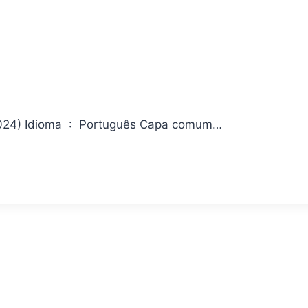
Delicious in Dungeon 02 Editora ‏ : ‎ Panini; 2ª edição (1 abril 2024) Idioma ‏ : ‎ Português Capa comum…