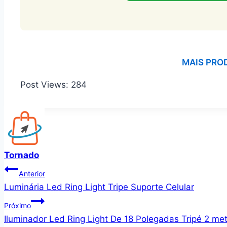
MAIS PRO
Post Views:
284
Tornado
Navegação
Anterior
Luminária Led Ring Light Tripe Suporte Celular
de
Próximo
Post
Iluminador Led Ring Light De 18 Polegadas Tripé 2 me