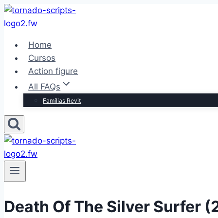
Pular
para
o
Home
Conteúdo
Cursos
Action figure
All FAQs
Famílias Revit
Death Of The Silver Surfer (