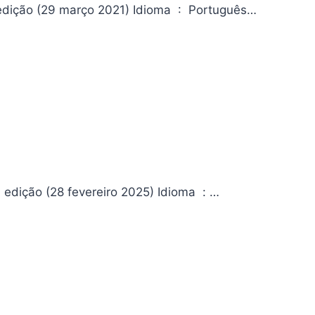
1984 em quadrinhos Da editora Editora ‏ : ‎ Nova Fronteira; 1ª edição (29 março 2021) Idioma ‏ : ‎ Português…
Os Mistérios de Batman e Scooby-Doo 01 Editora ‏ : ‎ Panini; 1ª edição (28 fevereiro 2025) Idioma ‏ : ‎…