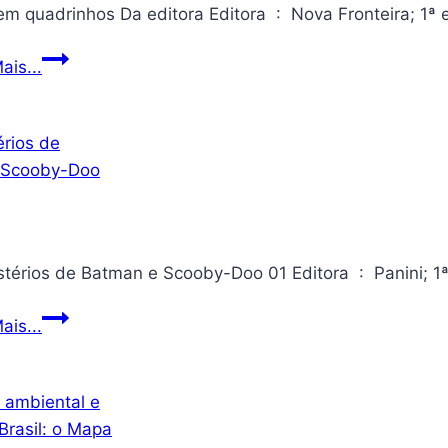
Sistemas
Combinacionais
1984
ais...
em
quadrinhos
Os
ais...
Mistérios
de
Batman
e