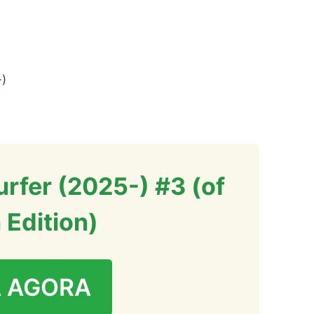
-)
urfer (2025-) #3 (of
 Edition)
 AGORA