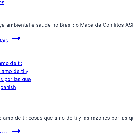
Scooby-
Doo
01
Injustiça
ais...
ambiental
e
saúde
no
Brasil:
o
Mapa
de
Conflitos
 amo de ti: cosas que amo de ti y las razones por las 
Lo