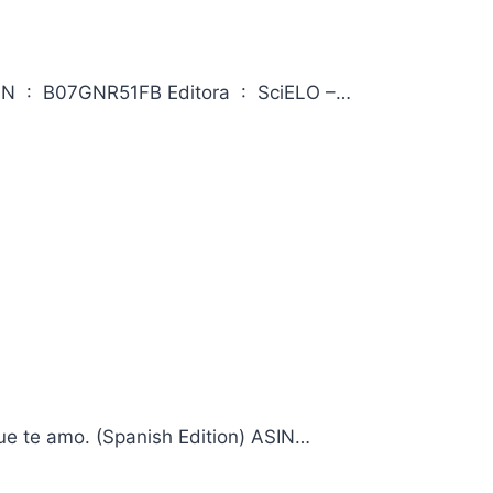
Injustiça ambiental e saúde no Brasil: o Mapa de Conflitos ASIN ‏ : ‎ B07GNR51FB Editora ‏ : ‎ SciELO –…
que te amo. (Spanish Edition) ASIN…