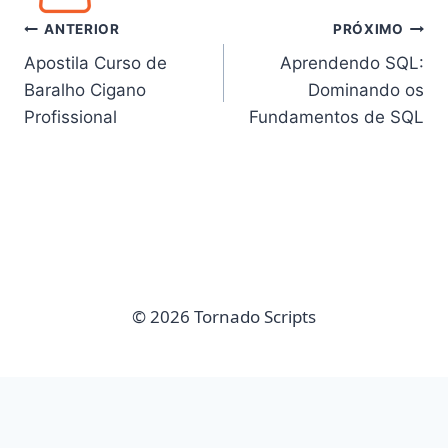
Navegação
ANTERIOR
PRÓXIMO
Apostila Curso de
Aprendendo SQL:
de
Baralho Cigano
Dominando os
Post
Profissional
Fundamentos de SQL
© 2026 Tornado Scripts
imunify-bot-check
Sair da versão mobile