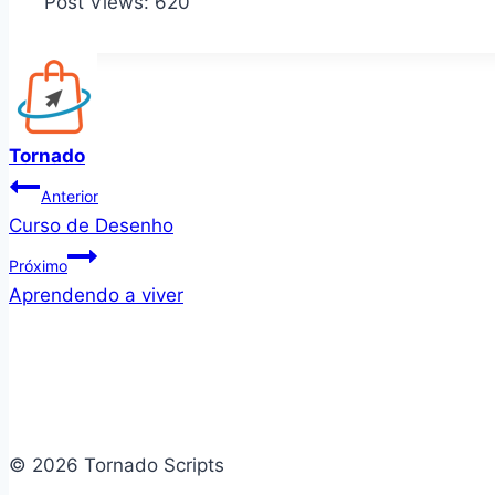
Post Views:
620
Tornado
Navegação
Anterior
Curso de Desenho
de
Próximo
Post
Aprendendo a viver
© 2026 Tornado Scripts