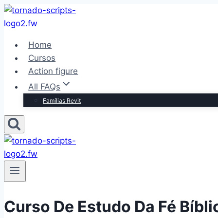
Pular
para
o
Home
Conteúdo
Cursos
Action figure
All FAQs
Famílias Revit
Curso De Estudo Da Fé Bíbli