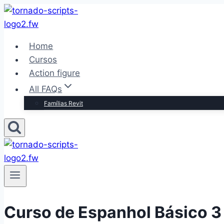
Pular
para
o
Home
Conteúdo
Cursos
Action figure
All FAQs
Famílias Revit
Curso de Espanhol Básico 3