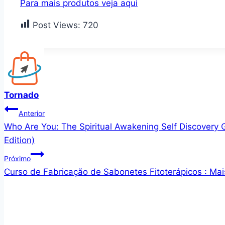
Para mais produtos veja aqui
Post Views:
720
Tornado
Navegação
Anterior
Who Are You: The Spiritual Awakening Self Discovery 
de
Edition)
Post
Próximo
Curso de Fabricação de Sabonetes Fitoterápicos : Mai