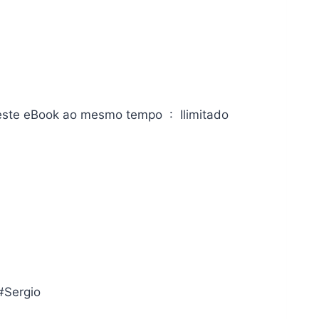
Quantidade de dispositivos em que é possível ler este eBook ao mesmo tempo ‏ : ‎ Ilimitado
#Sergio