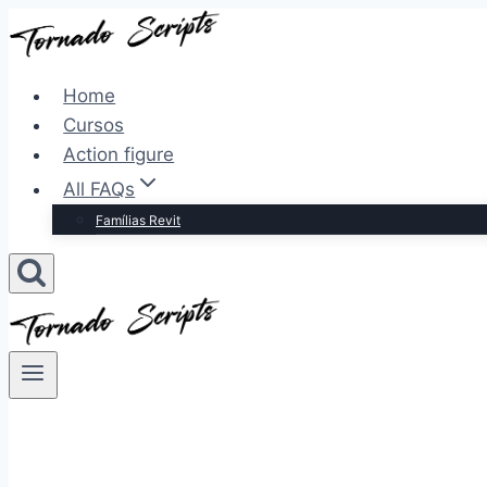
Pular
para
o
Home
Conteúdo
Cursos
Action figure
All FAQs
Famílias Revit