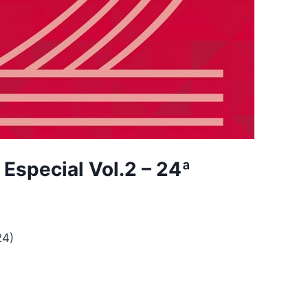
 Especial Vol.2 – 24ª
024)