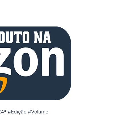
#24ª #Edição #Volume