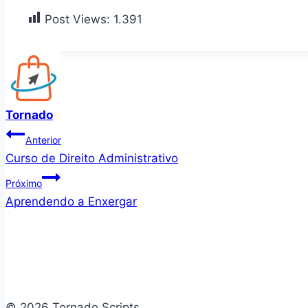
Post Views:
1.391
Tornado
Navegação
Anterior
Curso de Direito Administrativo
de
Próximo
Post
Aprendendo a Enxergar
© 2026 Tornado Scripts