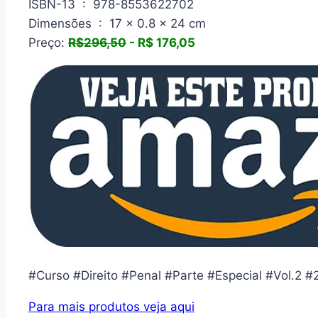
ISBN-13 ‏ : ‎ 978-8553622702
Dimensões ‏ : ‎ 17 x 0.8 x 24 cm
Preço:
R$296,50
- R$ 176,05
#Curso #Direito #Penal #Parte #Especial #Vol.2 
Para mais produtos veja aqui