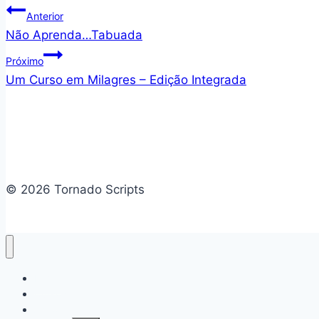
Navegação
Anterior
Não Aprenda…Tabuada
de
Próximo
Post
Um Curso em Milagres – Edição Integrada
© 2026 Tornado Scripts
Home
Cursos
Action figure