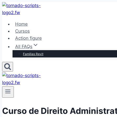
Pular
para
o
Home
Conteúdo
Cursos
Action figure
All FAQs
Famílias Revit
Curso de Direito Administra