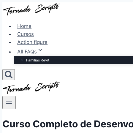
Pular
para
o
Home
Conteúdo
Cursos
Action figure
All FAQs
Famílias Revit
Curso Completo de Desenvo