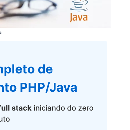
a
pleto de
nto PHP/Java
ull stack
iniciando do zero
uto