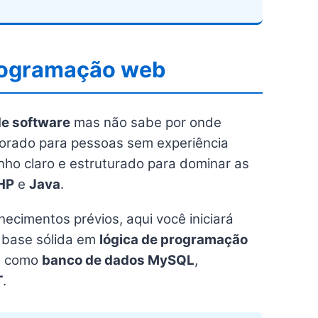
rogramação web
e software
mas não sabe por onde
orado para pessoas sem experiência
ho claro e estruturado para dominar as
HP
e
Java
.
ecimentos prévios, aqui você iniciará
 base sólida em
lógica de programação
as como
banco de dados MySQL
,
T
.