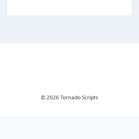
© 2026 Tornado Scripts
imunify-bot-check
Sair da versão mobile