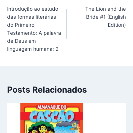
Navegação
Introdução ao estudo
The Lion and the
de
das formas literárias
Bride #1 (English
Post
do Primeiro
Edition)
Testamento: A palavra
de Deus em
linguagem humana: 2
Posts Relacionados