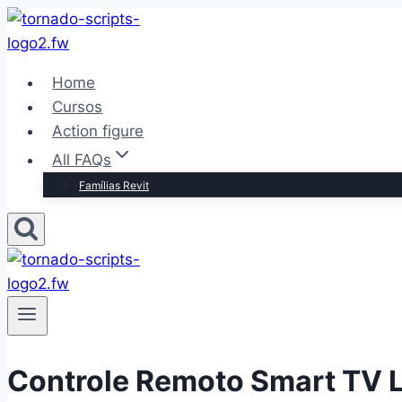
Pular
para
o
Home
Conteúdo
Cursos
Action figure
All FAQs
Famílias Revit
Controle Remoto Smart TV