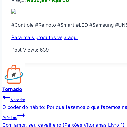
Preço:
R$25,99
- R$8,00
#Controle #Remoto #Smart #LED #Samsung #UN5
Para mais produtos veja aqui
Post Views:
639
Tornado
Navegação
Anterior
O poder do hábito: Por que fazemos o que fazemos na
de
Próximo
Post
Com amor, seu cavalheiro (Paixões Vitorianas Livro 1)