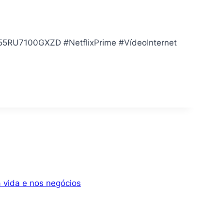
5RU7100GXZD #NetflixPrime #VídeoInternet
 vida e nos negócios