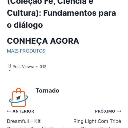
(Coleção Fé, Ciência e
Cultura): Fundamentos para
o diálogo
CONHEÇA AGORA
MAIS PRODUTOS
Post Views:
312
Tornado
Navegação
ANTERIOR
PRÓXIMO
Dreamfull – Kit
Ring Light Com Tripé
de