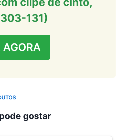
m clipe de cinto,
0303-131)
 AGORA
DUTOS
pode gostar