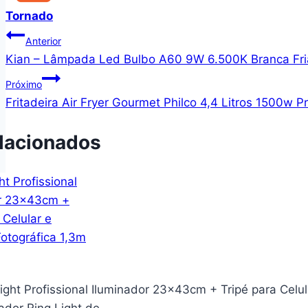
Tornado
Navegação
Anterior
Kian – Lâmpada Led Bulbo A60 9W 6.500K Branca Fria
de
Próximo
Post
Fritadeira Air Fryer Gourmet Philco 4,4 Litros 1500w P
lacionados
Light Profissional Iluminador 23x43cm + Tripé para Ce