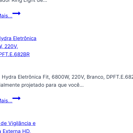
nador Ring Light de…
Ring
ais...
Light
Profissional
Iluminador
23x43cm
+
Tripé
para
 Hydra Eletrônica Fit, 6800W, 220V, Branco, DPFT.E.68
Celular
ialmente projetado para que você…
e
Maquina
Ducha
ais...
Fotográfica
Hydra
1,3m
Eletrônica
Fit,
6800W,