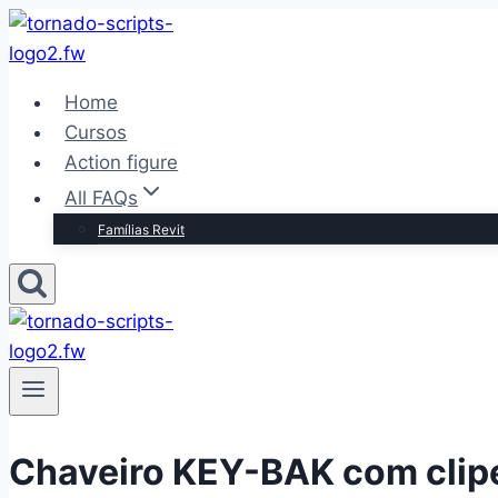
Pular
para
o
Home
Conteúdo
Cursos
Action figure
All FAQs
Famílias Revit
Chaveiro KEY-BAK com clipe