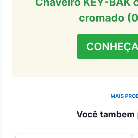
Chaveiro KEY-BAK co
cromado (
CONHEÇA
MAIS PRO
Você tambem 