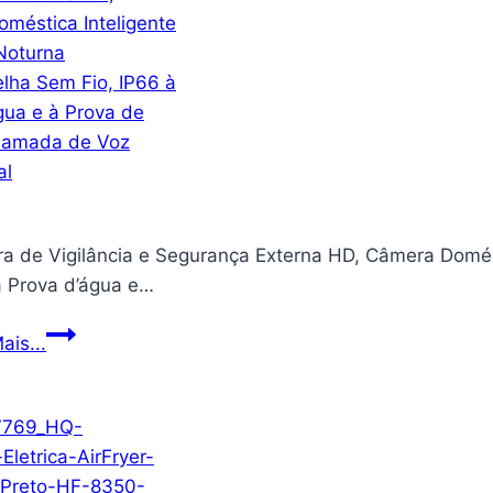
220V,
Branco,
DPFT.E.682BR
a de Vigilância e Segurança Externa HD, Câmera Domést
à Prova d’água e…
Câmera
ais...
de
Vigilância
e
Segurança
Externa