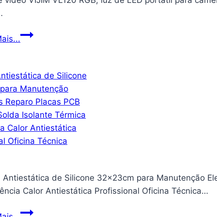
e vídeo VIJIM VL120 RGB, luz de LED portátil para câm
…
Luz
ais...
de
vídeo
VIJIM
VL120
RGB,
luz
de
LED
portátil
para
 Antiestática de Silicone 32x23cm para Manutenção El
câmera,
ência Calor Antiestática Profissional Oficina Técnica…
painel
0-
Manta
ais...