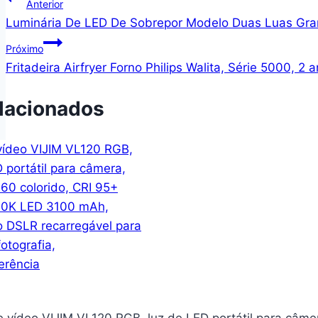
Navegação
Anterior
Luminária De LED De Sobrepor Modelo Duas Luas Gran
de
Próximo
Post
Fritadeira Airfryer Forno Philips Walita, Série 5000, 2
lacionados