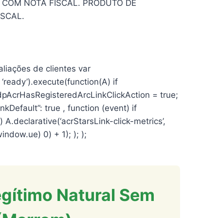
 COM NOTA FISCAL. PRODUTO DE
SCAL.
aliações de clientes var
‘ready’).execute(function(A) if
dpAcrHasRegisteredArcLinkClickAction = true;
inkDefault”: true , function (event) if
A) A.declarative(‘acrStarsLink-click-metrics’,
window.ue) 0) + 1); ); );
gítimo Natural Sem