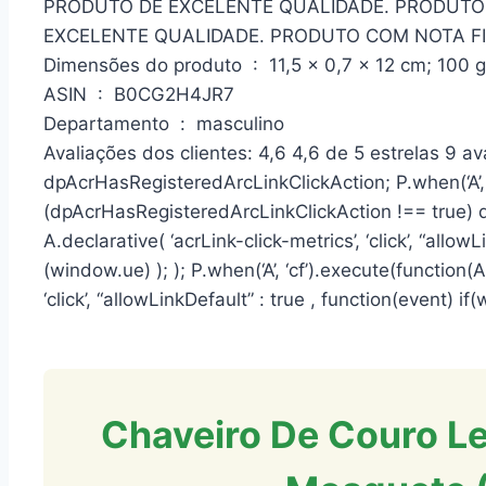
PRODUTO DE EXCELENTE QUALIDADE. PRODUTO
EXCELENTE QUALIDADE. PRODUTO COM NOTA FI
Dimensões do produto ‏ : ‎ 11,5 x 0,7 x 12 cm; 100 g
ASIN ‏ : ‎ B0CG2H4JR7
Departamento ‏ : ‎ masculino
Avaliações dos clientes: 4,6 4,6 de 5 estrelas 9 av
dpAcrHasRegisteredArcLinkClickAction; P.when(‘A’, 
(dpAcrHasRegisteredArcLinkClickAction !== true) 
A.declarative( ‘acrLink-click-metrics’, ‘click’, “allowL
(window.ue) ); ); P.when(‘A’, ‘cf’).execute(function(
‘click’, “allowLinkDefault” : true , function(event) if(
Chaveiro De Couro Le