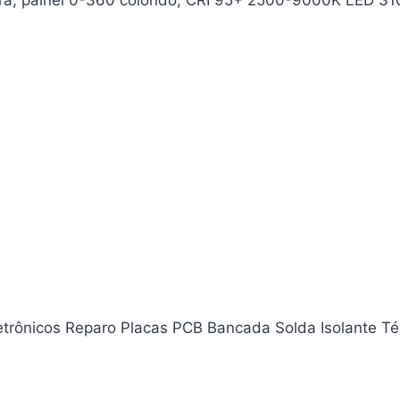
era, painel 0-360 colorido, CRI 95+ 2500-9000K LED 31
etrônicos Reparo Placas PCB Bancada Solda Isolante Té