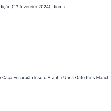
Elden Ring: o Caminho Para Térvore 03 Editora ‏ : ‎ Panini; 3ª edição (23 fevereiro 2024) Idioma ‏ : ‎…
e Caça Escorpião Inseto Aranha Urina Gato Pets Manch