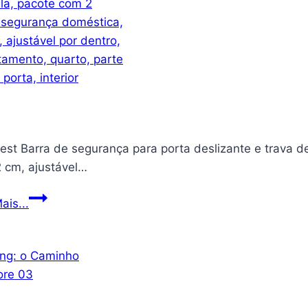
est Barra de segurança para porta deslizante e trava d
2 cm, ajustável…
YeYeBest
ais...
Barra
de
segurança
para
porta