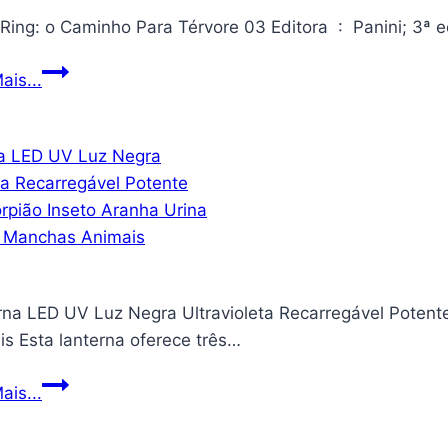
deslizante
e
trava
Elden
ais...
de
Ring:
porta/janela,
o
pacote
Caminho
com
Para
2
Térvore
barras
03
de
segurança
doméstica,
rna LED UV Luz Negra Ultravioleta Recarregável Potent
71-
s Esta lanterna oferece três…
112
cm,
Lanterna
ais...
ajustável
LED
por
UV