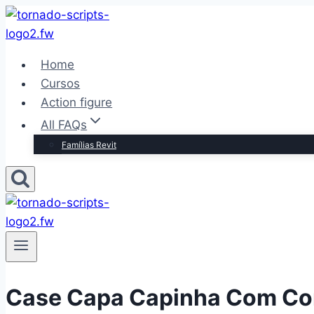
Pular
para
o
Home
Conteúdo
Cursos
Action figure
All FAQs
Famílias Revit
Case Capa Capinha Com Cor