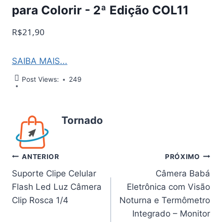
para Colorir - 2ª Edição COL11
R$21,90
SAIBA MAIS...
Post Views:
249
Tornado
Navegação
ANTERIOR
PRÓXIMO
Suporte Clipe Celular
Câmera Babá
de
Flash Led Luz Câmera
Eletrônica com Visão
Post
Clip Rosca 1/4
Noturna e Termômetro
Integrado – Monitor