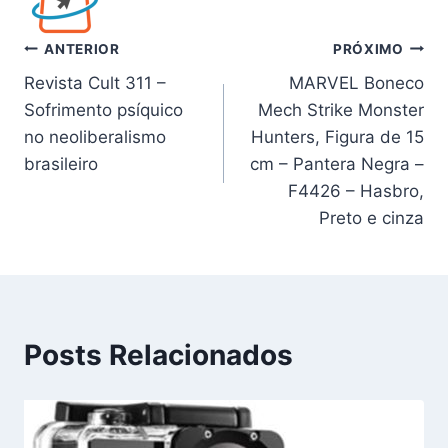
Navegação
ANTERIOR
PRÓXIMO
Revista Cult 311 –
MARVEL Boneco
de
Sofrimento psíquico
Mech Strike Monster
Post
no neoliberalismo
Hunters, Figura de 15
brasileiro
cm – Pantera Negra –
F4426 – Hasbro,
Preto e cinza
Posts Relacionados