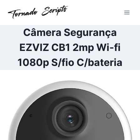
Pular
para
o
Conteúdo
Câmera Segurança
EZVIZ CB1 2mp Wi-fi
1080p S/fio C/bateria