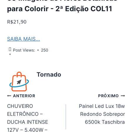
para Colorir - 2ª Edição COL11
R$21,90
SAIBA MAIS...
Post Views:
250
Tornado
Navegação
ANTERIOR
PRÓXIMO
CHUVEIRO
Painel Led Lux 18w
de
ELETRÔNICO –
Redondo Sobrepor
Post
DUCHA INTENSE
6500k Taschibra
127V – 5.400W –