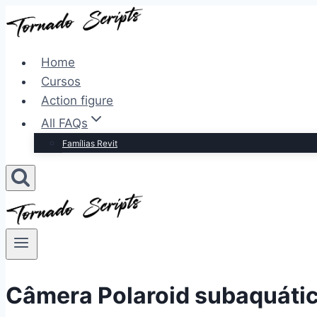
Pular
para
o
Home
Conteúdo
Cursos
Action figure
All FAQs
Famílias Revit
Câmera Polaroid subaquáti