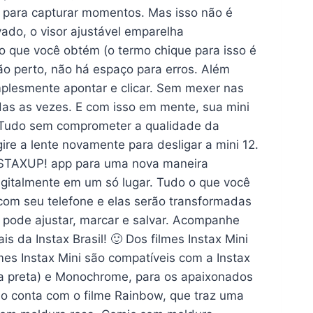
ia para capturar momentos. Mas isso não é
do, o visor ajustável emparelha
 o que você obtém (o termo chique para isso é
ão perto, não há espaço para erros. Além
mplesmente apontar e clicar. Sem mexer nas
das as vezes. E com isso em mente, sua mini
 Tudo sem comprometer a qualidade da
re a lente novamente para desligar a mini 12.
 INSTAXUP! app para uma nova maneira
igitalmente em um só lugar. Tudo o que você
s com seu telefone e elas serão transformadas
ê pode ajustar, marcar e salvar. Acompanhe
is da Instax Brasil! 🙂 Dos filmes Instax Mini
es Instax Mini são compatíveis com a Instax
rda preta) e Monochrome, para os apaixonados
io conta com o filme Rainbow, que traz uma