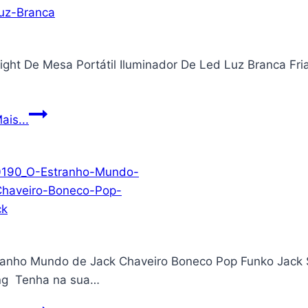
dois
anos,
220V,
ight De Mesa Portátil Iluminador De Led Luz Branca Fr
2000W
(RI9270/91)
Ring
ais...
Light
De
Mesa
Portátil
Iluminador
De
Led
ranho Mundo de Jack Chaveiro Boneco Pop Funko Jack S
Luz
ing Tenha na sua…
Branca
Fria