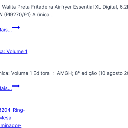
s Walita Preta Fritadeira Airfryer Essential XL Digital, 
 (RI9270/91) A única…
Philips
ais...
Walita
Preta
Fritadeira
Airfryer
Essential
XL
Digital,
Eletrônica:
ais...
6.2L
Volume
de
1
capacidade,
Garantia
internacional
de