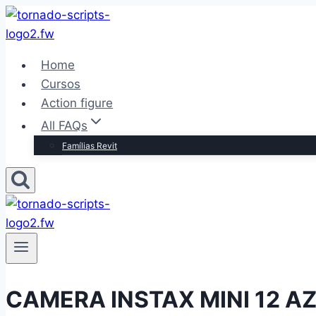
Pular
para
o
Home
Conteúdo
Cursos
Action figure
All FAQs
Famílias Revit
CAMERA INSTAX MINI 12 A