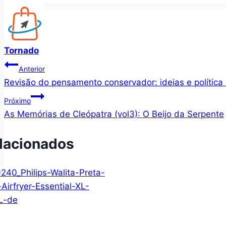
Tornado
Navegação
Anterior
Revisão do pensamento conservador: ideias e política 
de
Próximo
Post
As Memórias de Cleópatra (vol3): O Beijo da Serpente
lacionados