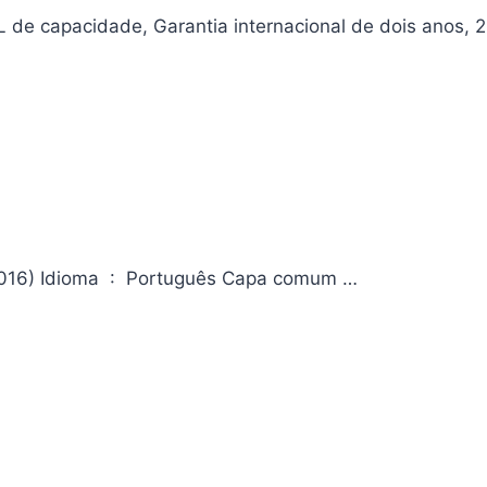
6.2L de capacidade, Garantia internacional de dois anos, 
Eletrônica: Volume 1 Editora ‏ : ‎ AMGH; 8ª edição (10 agosto 2016) Idioma ‏ : ‎ Português Capa comum ‏…