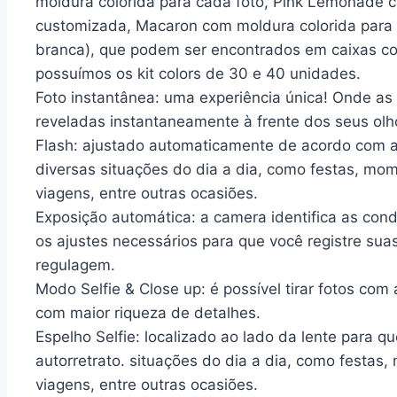
moldura colorida para cada foto, Pink Lemonade
customizada, Macaron com moldura colorida para c
branca), que podem ser encontrados em caixas c
possuímos os kit colors de 30 e 40 unidades.
Foto instantânea: uma experiência única! Onde as
reveladas instantaneamente à frente dos seus olho
Flash: ajustado automaticamente de acordo com a 
diversas situações do dia a dia, como festas, mo
viagens, entre outras ocasiões.
Exposição automática: a camera identifica as con
os ajustes necessários para que você registre su
regulagem.
Modo Selfie & Close up: é possível tirar fotos co
com maior riqueza de detalhes.
Espelho Selfie: localizado ao lado da lente para 
autorretrato. situações do dia a dia, como festas
viagens, entre outras ocasiões.