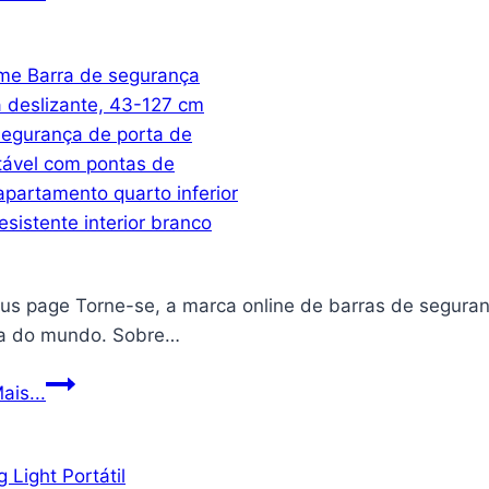
Conjunto
de
chaveiros
de
autodefesa,
2
peças,
metal
portátil,
pacote
ous page Torne-se, a marca online de barras de seguran
com
 do mundo. Sobre…
2
chaveiros,
BeBecome
ais...
alumínio
Barra
Blunt
de
Force
segurança
em