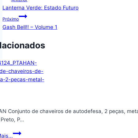
Lanterna Verde: Estado Futuro
de
Próximo
Post
Gash Bell!! – Volume 1
lacionados
N Conjunto de chaveiros de autodefesa, 2 peças, metal 
 Preto, P…
PTAHAN
ais...