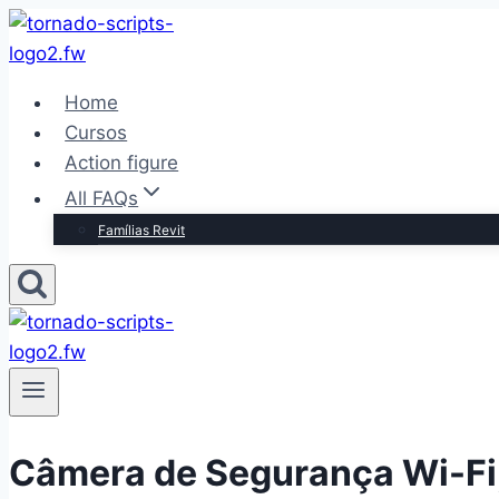
Pular
para
o
Home
Conteúdo
Cursos
Action figure
All FAQs
Famílias Revit
Câmera de Segurança Wi-Fi