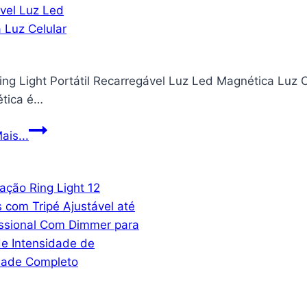
para
preto,
porta
Preto,
deslizante,
P
43-
ing Light Portátil Recarregável Luz Led Magnética Luz Ce
127
tica é…
cm
barra
Mini
ais...
de
Ring
segurança
Light
de
Portátil
porta
Recarregável
de
Luz
pátio
Led
ajustável
Magnética
com
Luz
pontas
Celular
de