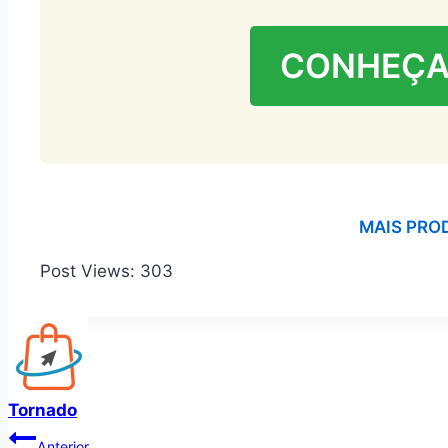
CONHEÇA
MAIS PRO
Post Views:
303
Tornado
Navegação
Anterior