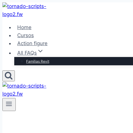
Pular
para
o
Home
Conteúdo
Cursos
Action figure
All FAQs
Famílias Revit