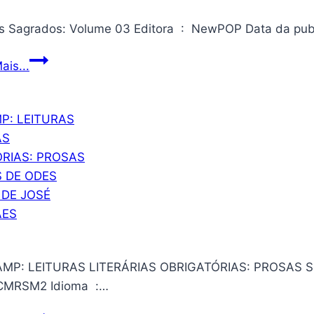
Jovens
ais...
Sagrados:
Volume
03
MP: LEITURAS LITERÁRIAS OBRIGATÓRIAS: PROSAS SEG
B0DJCMRSM2 Idioma ‏ :…