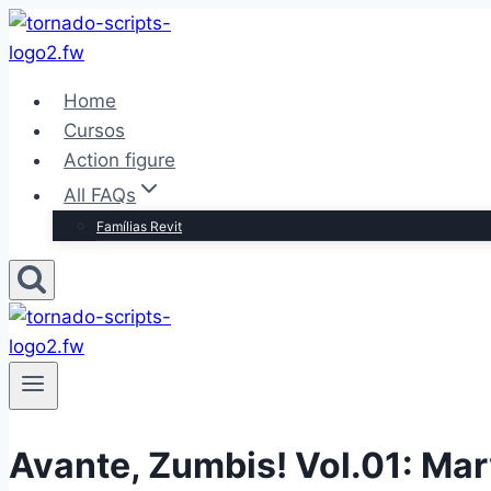
Pular
para
o
Home
Conteúdo
Cursos
Action figure
All FAQs
Famílias Revit
Avante, Zumbis! Vol.01: Ma