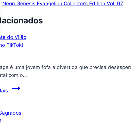
Post
Neon Genesis Evangelion Collector’s Edition Vol. 07
lacionados
Sage é uma jovem fofa e divertida que precisa desesp
ntal com o…
Assistente
ais...
do
Vilão
(Sucesso
no
TikTok)