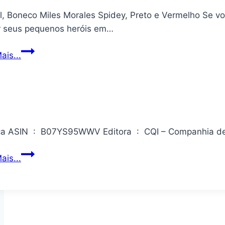
ciência
l, Boneco Miles Morales Spidey, Preto e Vermelho Se 
r seus pequenos heróis em…
Marvel,
ais...
Boneco
Miles
Morales
Spidey,
Preto
e
A Forca ASIN ‏ : ‎ B07YS95WWV Edi
Vermelho
A
ais...
Forca