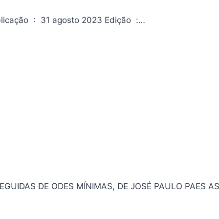
Jovens Sagrados: Volume 03 Editora ‏ : ‎ NewPOP Data da publicação ‏ : ‎ 31 agosto 2023 Edição ‏ :…
UIDAS DE ODES MÍNIMAS, DE JOSÉ PAULO PAES ASIN ‏ 