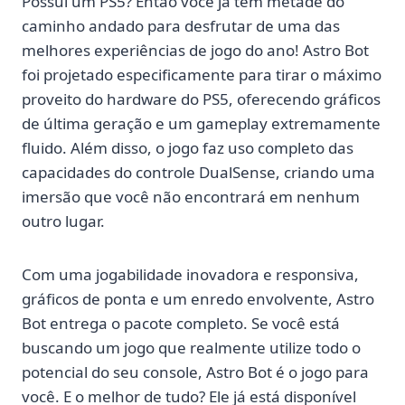
Possui um PS5? Então você já tem metade do
caminho andado para desfrutar de uma das
melhores experiências de jogo do ano! Astro Bot
foi projetado especificamente para tirar o máximo
proveito do hardware do PS5, oferecendo gráficos
de última geração e um gameplay extremamente
fluido. Além disso, o jogo faz uso completo das
capacidades do controle DualSense, criando uma
imersão que você não encontrará em nenhum
outro lugar.
Com uma jogabilidade inovadora e responsiva,
gráficos de ponta e um enredo envolvente, Astro
Bot entrega o pacote completo. Se você está
buscando um jogo que realmente utilize todo o
potencial do seu console, Astro Bot é o jogo para
você. E o melhor de tudo? Ele já está disponível