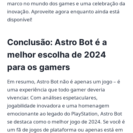
marco no mundo dos games e uma celebração da
inovação. Aproveite agora enquanto ainda está
disponível!
Conclusão: Astro Bot é a
melhor escolha de 2024
para os gamers
Em resumo, Astro Bot não é apenas um jogo – é
uma experiência que todo gamer deveria
vivenciar. Com análises espetaculares,
jogabilidade inovadora e uma homenagem
emocionante ao legado do PlayStation, Astro Bot
se destaca como o melhor jogo de 2024. Se você é
um fã de jogos de plataforma ou apenas está em