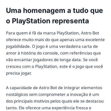
Uma homenagem a tudo que
o PlayStation representa
Para quem é fã da marca PlayStation, Astro Bot
oferece muito mais do que apenas uma excelente
jogabilidade. O jogo é uma verdadeira carta de
amor à história do console, com referências que
vão encantar jogadores de longa data. Se você
cresceu com o PlayStation, este é o jogo que você
precisa jogar.
A capacidade de Astro Bot de integrar elementos
nostálgicos sem comprometer a inovação é um
dos principais motivos pelos quais ele se destacou
tanto. Ele oferece uma experiência fresca e