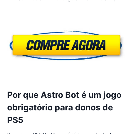
Por que Astro Bot é um jogo
obrigatório para donos de
PS5