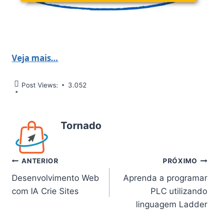
Veja mais…
Post Views:
3.052
Tornado
Navegação
ANTERIOR
PRÓXIMO
Desenvolvimento Web
Aprenda a programar
de
com IA Crie Sites
PLC utilizando
Post
linguagem Ladder