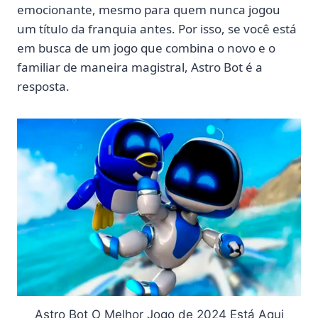
emocionante, mesmo para quem nunca jogou
um título da franquia antes. Por isso, se você está
em busca de um jogo que combina o novo e o
familiar de maneira magistral, Astro Bot é a
resposta.
Astro Bot O Melhor Jogo de 2024 Está Aqui