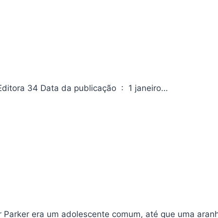
Notas sobre literatura, cultura e ciências humanas Editora ‏ : ‎ Editora 34 Data da publicação ‏ : ‎ 1 janeiro…
er Parker era um adolescente comum, até que uma aran