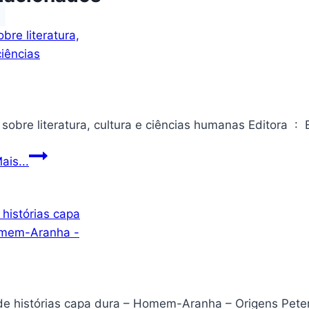
Notas
ais...
sobre
literatura,
cultura
e
ciências
humanas
 de histórias capa dura – Homem-Aranha – Origens Pet