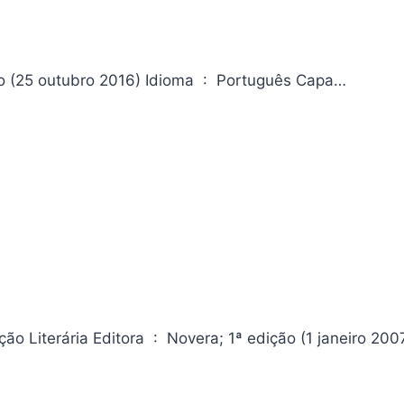
DC Graphic Novels. Justiça 2 Editora ‏ : ‎ Eaglemoss; 28ª edição (25 outubro 2016) Idioma ‏ : ‎ Português Capa…
Literatura e Jornalismo – Volume 3. Coleção Mistérios da Criação Literária Editora ‏ : ‎ Novera; 1ª edição (1 jan