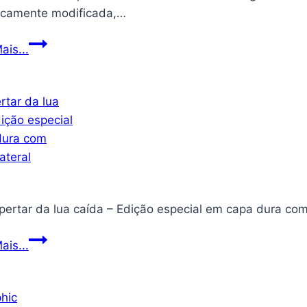
icamente modificada,…
Livro
ais...
de
histórias
capa
dura
–
Homem-
Aranha
–
Origens
O
ais...
despertar
da
lua