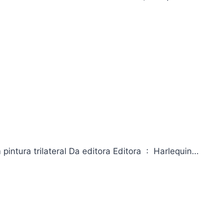
O despertar da lua caída – Edição especial em capa dura com pintura trilateral Da editora Editora ‏ : ‎ Harlequin…