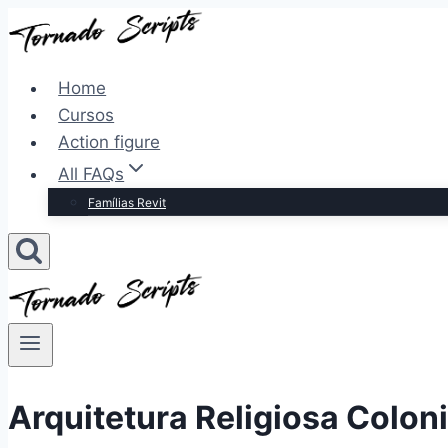
Pular
para
o
Home
Conteúdo
Cursos
Action figure
All FAQs
Famílias Revit
Arquitetura Religiosa Coloni