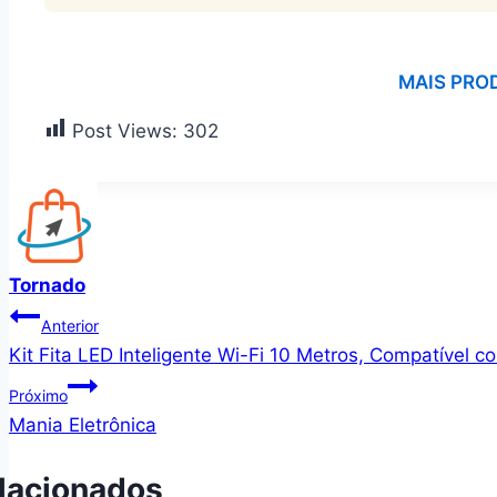
MAIS PRO
Post Views:
302
Tornado
Navegação
Anterior
Kit Fita LED Inteligente Wi-Fi 10 Metros, Compatível 
de
Próximo
Post
Mania Eletrônica
lacionados