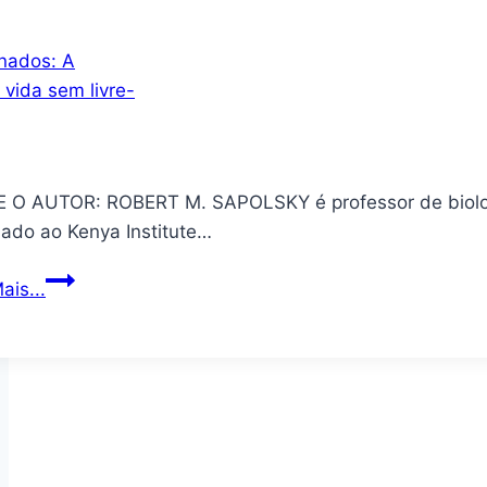
Jornalismo
–
Volume
3.
Coleção
Mistérios
 O AUTOR: ROBERT M. SAPOLSKY é professor de biologi
da
iado ao Kenya Institute…
Criação
Literária
Determinados:
ais...
A
ciência
da
vida
sem
livre-
arbítrio