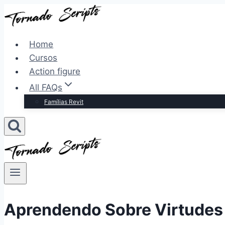
Pular
para
o
Home
Conteúdo
Cursos
Action figure
All FAQs
Famílias Revit
Aprendendo Sobre Virtudes