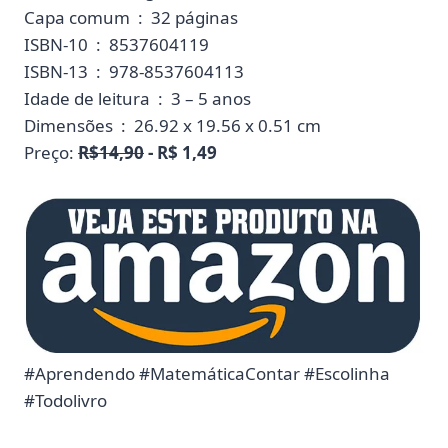
Capa comum ‏ : ‎ 32 páginas
ISBN-10 ‏ : ‎ 8537604119
ISBN-13 ‏ : ‎ 978-8537604113
Idade de leitura ‏ : ‎ 3 – 5 anos
Dimensões ‏ : ‎ 26.92 x 19.56 x 0.51 cm
Preço:
R$14,90
- R$ 1,49
#Aprendendo #MatemáticaContar #Escolinha
#Todolivro