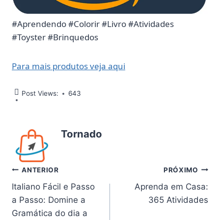
#Aprendendo #Colorir #Livro #Atividades
#Toyster #Brinquedos
Para mais produtos veja aqui
Post Views:
643
Tornado
Navegação
ANTERIOR
PRÓXIMO
Italiano Fácil e Passo
Aprenda em Casa:
de
a Passo: Domine a
365 Atividades
Post
Gramática do dia a