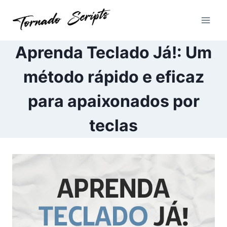
Pular
para
o
Conteúdo
Aprenda Teclado Já!: Um
método rápido e eficaz
para apaixonados por
teclas