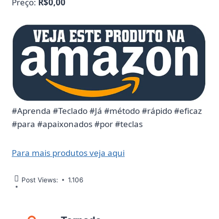
Preço:
R$0,00
#Aprenda #Teclado #Já #método #rápido #eficaz
#para #apaixonados #por #teclas
Para mais produtos veja aqui
Post Views:
1.106