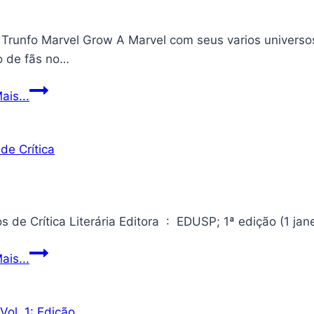
 Trunfo Marvel Grow A Marvel com seus varios universo
o de fãs no…
Super
ais...
Trunfo
Marvel
Grow
Ensaios
ais...
de
Crítica
Literária