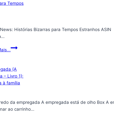
 Histórias Bizarras para Tempos Estranhos ASIN ‏ : ‎ B0DSHS6CJM Editora ‏ : ‎ UICLAP (31 outubro 2024)
a…
Freak
ais...
News:
Histórias
Bizarras
para
Tempos
Estranhos
redo da empregada A empregada está de olho Box A emp
onar ao carrinho…