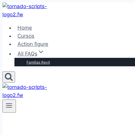
Pular
para
o
Home
Conteúdo
Cursos
Action figure
All FAQs
Famílias Revit