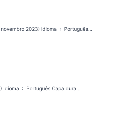
Berserk Vol. 1: Edição de Luxo Editora ‏ : ‎ Panini; 1ª edição (20 novembro 2023) Idioma ‏ : ‎ Português…
Salem Da editora Editora ‏ : ‎ Darkside; 1ª edição (7 junho 2023) Idioma ‏ : ‎ Português Capa dura ‏…