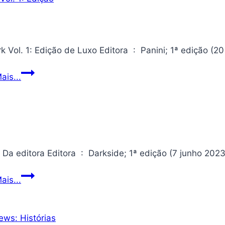
Berserk
ais...
Vol.
1:
Edição
de
Luxo
Salem
ais...