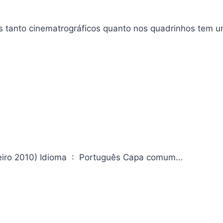
s tanto cinematrográficos quanto nos quadrinhos tem 
Ensaios de Crítica Literária Editora ‏ : ‎ EDUSP; 1ª edição (1 janeiro 2010) Idioma ‏ : ‎ Português Capa comum…