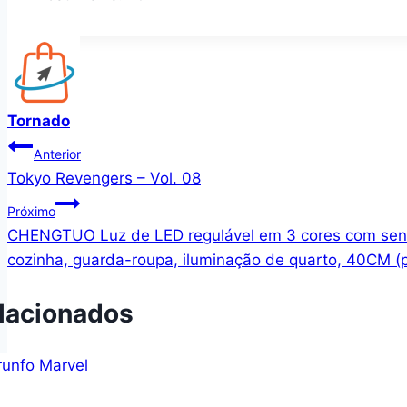
Tornado
Navegação
Anterior
Tokyo Revengers – Vol. 08
de
Próximo
Post
CHENGTUO Luz de LED regulável em 3 cores com sens
cozinha, guarda-roupa, iluminação de quarto, 40CM (p
lacionados