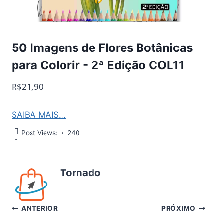
50 Imagens de Flores Botânicas
para Colorir - 2ª Edição COL11
R$21,90
SAIBA MAIS...
Post Views:
240
Tornado
Navegação
ANTERIOR
PRÓXIMO