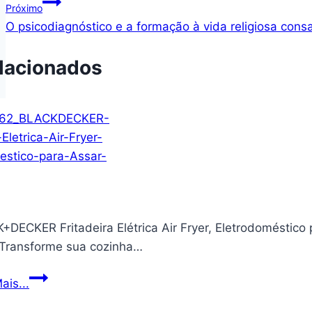
Próximo
Post
O psicodiagnóstico e a formação à vida religiosa cons
lacionados
DECKER Fritadeira Elétrica Air Fryer, Eletrodoméstico 
Transforme sua cozinha…
BLACK+DECKER
ais...
Fritadeira