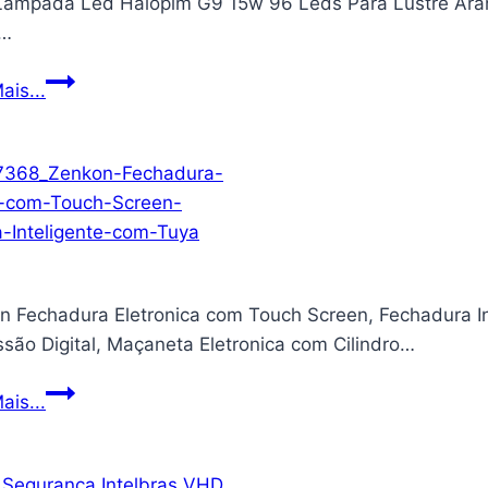
 Lampada Led Halopim G9 15w 96 Leds Para Lustre Aran
–
r…
220V
Kit
ais...
4
Lampada
Led
Halopim
G9
15w
96
n Fechadura Eletronica com Touch Screen, Fechadura Int
Leds
são Digital, Maçaneta Eletronica com Cilindro…
Para
Lustre
Zenkon
ais...
Arandela
Fechadura
(Branco
Eletronica
quente)
com