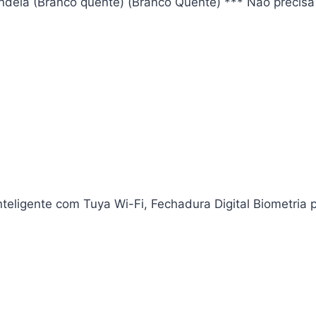
dela (Branco quente) (Branco Quente) *** Não precisa
eligente com Tuya Wi-Fi, Fechadura Digital Biometria 