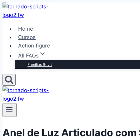
Pular
para
o
Home
Conteúdo
Cursos
Action figure
All FAQs
Famílias Revit
Anel de Luz Articulado com 