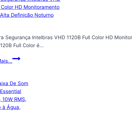
(Branco
Touch
Quente)
Screen,
Fechadura
Inteligente
a Segurança Intelbras VHD 1120B Full Color HD Monitora
com
120B Full Color é…
Tuya
Wi-
Camera
ais...
Fi,
Segurança
Fechadura
Intelbras
Digital
VHD
Biometria
1120B
por
Full
Impressão
Color
Digital,
HD
Maçaneta
Monitoramento
Eletronica
Vigilancia