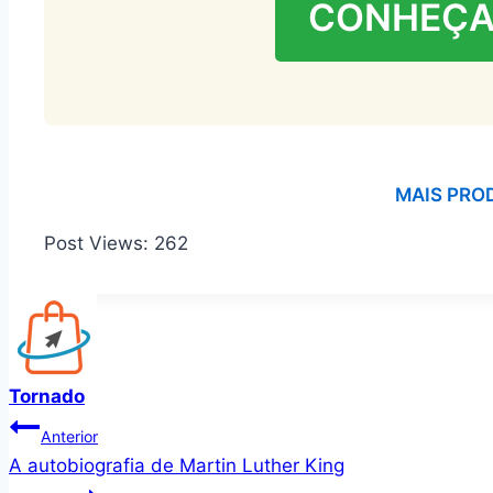
CONHEÇA
MAIS PRO
Post Views:
262
Tornado
Navegação
Anterior
A autobiografia de Martin Luther King
de