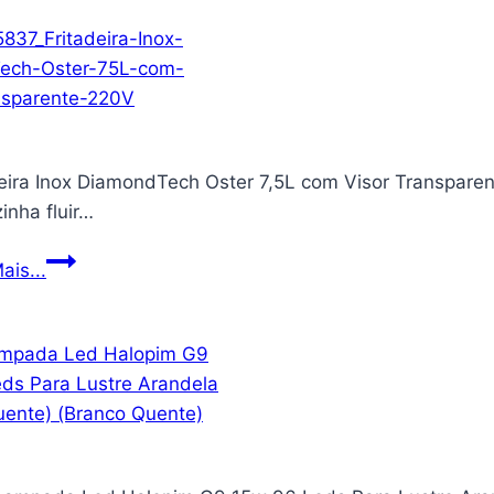
Elétrica
Air
Fryer,
Eletrodoméstico
para
Assar
deira Inox DiamondTech Oster 7,5L com Visor Transparen
e
inha fluir…
Fritar
Sem
Fritadeira
ais...
Óleo,
Inox
Fácil
DiamondTech
de
Oster
Limpar,
7,5L
Modelo
com
AFM4,
Visor
220V
Transparente