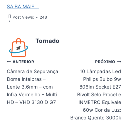
SAIBA MAIS...
Post Views:
248
Tornado
Navegação
ANTERIOR
PRÓXIMO
Câmera de Segurança
10 Lâmpadas Led
de
Dome Intelbras –
Philips Bulbo 9w
Post
Lente 3.6mm – com
806lm Socket E27
Infra Vermelho – Multi
Bivolt Selo Procel e
HD – VHD 3130 D G7
INMETRO Equivale
60w Cor da Luz:
Branco Quente 3000k