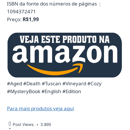
ISBN da fonte dos números de páginas ‏ : ‎
1094372471
Preço:
R$1,99
#Aged #Death #Tuscan #Vineyard #Cozy
#MysteryBook #English #Edition
Para mais produtos veja aqui
Post Views:
3.895