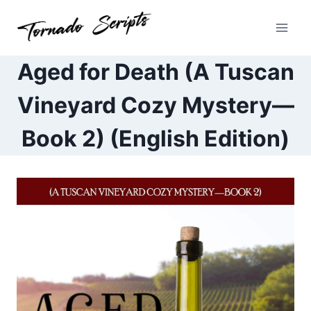
Pular
para
o
Conteúdo
Aged for Death (A Tuscan
Vineyard Cozy Mystery—
Book 2) (English Edition)